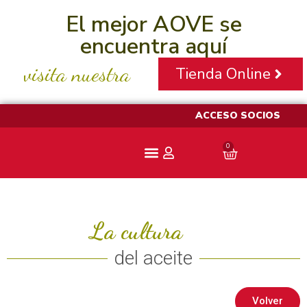
El mejor AOVE se
encuentra aquí
visita nuestra
Tienda Online
ACCESO SOCIOS
0
Aceite Pajarero
La cultura
del aceite
Volver