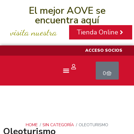
El mejor AOVE se
encuentra aquí
visita nuestra
Tienda Online
ACCESO SOCIOS
0
Aceite Pajarero
HOME
SIN CATEGORÍA
OLEOTURISMO
Oleoturismo